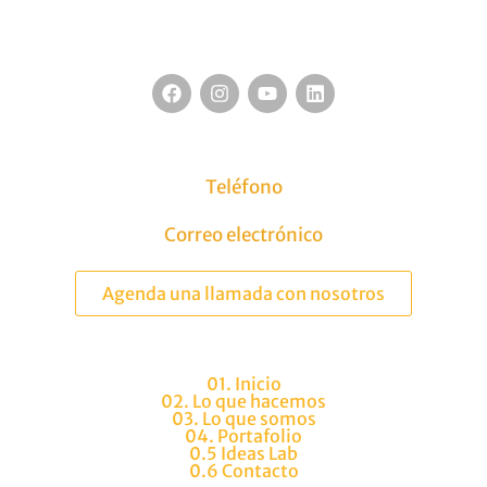
F
I
Y
L
a
n
o
i
c
s
u
n
e
t
t
k
b
a
u
e
Medellín Colombia
o
g
b
d
Teléfono
o
r
e
i
(+57) 302 335 6936
k
a
n
Correo electrónico
m
hola@nojestudio.com
Agenda una llamada con nosotros
01. Inicio
02. Lo que hacemos
03. Lo que somos
04. Portafolio
0.5 Ideas Lab
0.6 Contacto