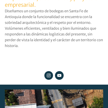
empresarial.
Diseñamos un conjunto de bodegas en Santa Fe de
Antioquia donde la funcionalidad se encuentra con la
sobriedad arquitectónica y el respeto por el entorno.
Volúmenes eficientes, ventilados y bien iluminados que
responden a las dinámicas logísticas del presente, sin
perder de vista la identidad y el carácter de un territorio con
historia.
I
Y
n
o
s
u
t
t
a
u
g
b
r
e
a
m