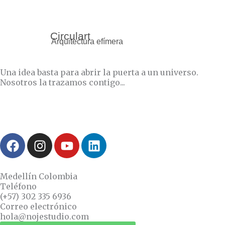
Circulart
Arquitectura efímera
Una idea basta para abrir la puerta a un universo.
Nosotros la trazamos contigo...
F
I
Y
L
a
n
o
i
c
s
u
n
e
t
t
k
Medellín Colombia
b
a
u
e
Teléfono
(+57) 302 335 6936
o
g
b
d
Correo electrónico
o
r
e
i
hola@nojestudio.com