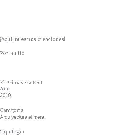
Ir
al
contenido
Inicio
Lo que hacemos
Lo que somos
Portafolio
Ideas Lab
¡Aquí, nuestras creaciones!
Portafolio
El Primavera Fest
Año
2019
Categoría
Arquiyectura efímera
Tipología