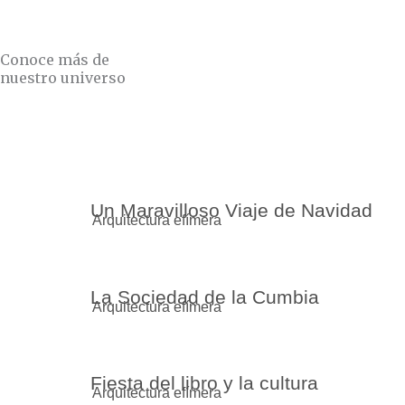
r
e
a
m
Conoce más de
nuestro universo
Un Maravilloso Viaje de Navidad
Arquitectura efímera
La Sociedad de la Cumbia
Arquitectura efímera
Fiesta del libro y la cultura
Arquitectura efímera