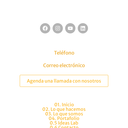
F
I
Y
L
a
n
o
i
c
s
u
n
e
t
t
k
b
a
u
e
Medellín Colombia
o
g
b
d
Teléfono
o
r
e
i
(+57) 302 335 6936
k
a
n
Correo electrónico
m
hola@nojestudio.com
Agenda una llamada con nosotros
01. Inicio
02. Lo que hacemos
03. Lo que somos
04. Portafolio
0.5 Ideas Lab
0.6 Contacto