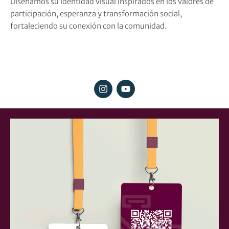
Diseñamos su identidad visual inspirados en los valores de
participación, esperanza y transformación social,
fortaleciendo su conexión con la comunidad.
I
Y
n
o
s
u
t
t
a
u
g
b
r
e
a
m