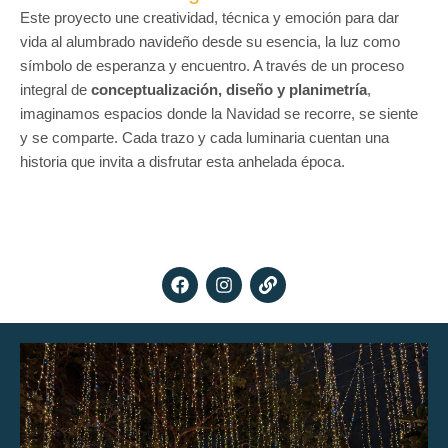
Este proyecto une creatividad, técnica y emoción para dar
vida al alumbrado navideño desde su esencia, la luz como
símbolo de esperanza y encuentro. A través de un proceso
integral de
conceptualización, diseño y planimetría
,
imaginamos espacios donde la Navidad se recorre, se siente
y se comparte. Cada trazo y cada luminaria cuentan una
historia que invita a disfrutar esta anhelada época.
F
I
L
a
n
i
c
s
n
e
t
k
b
a
o
g
o
r
k
a
m