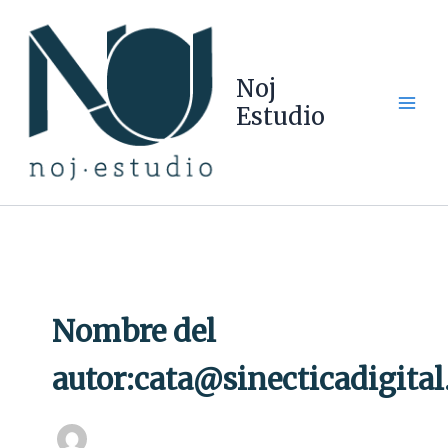
Ir
al
contenido
Noj
Estudio
Nombre del
autor:cata@sinecticadigital